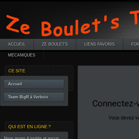
ACCUEIL
ZE BOULET'S
LIENS FAVORIS
FO
MECANIQUES
CE SITE
Accueil
Team BigR à Verbois
QUI EST EN LIGNE ?
Nous avons 4 invités et aucun