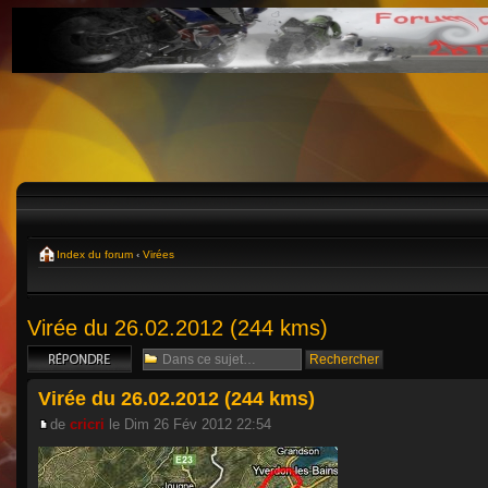
Index du forum
‹
Virées
Virée du 26.02.2012 (244 kms)
Répondre
Virée du 26.02.2012 (244 kms)
de
cricri
le Dim 26 Fév 2012 22:54