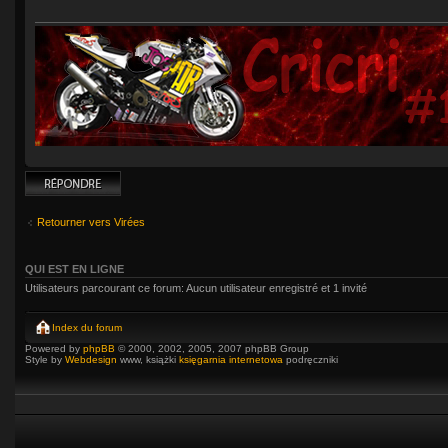
Répondre
Retourner vers Virées
QUI EST EN LIGNE
Utilisateurs parcourant ce forum: Aucun utilisateur enregistré et 1 invité
Index du forum
Powered by
phpBB
© 2000, 2002, 2005, 2007 phpBB Group
Style by
Webdesign
www, książki
księgarnia internetowa
podręczniki