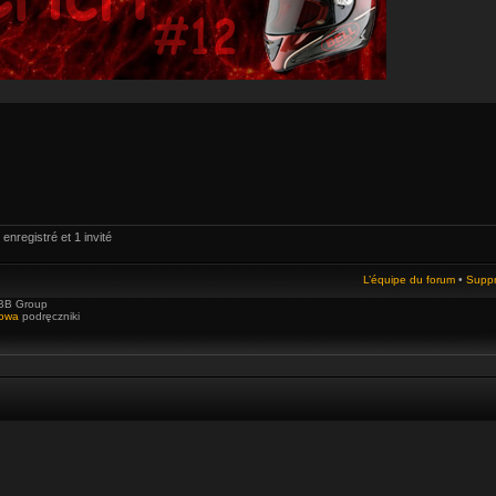
enregistré et 1 invité
L’équipe du forum
•
Suppr
BB Group
towa
podręczniki