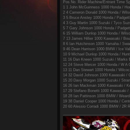
Pos No. Rider Machine/Entrant Time S
1 1 John McGuinness 1000 Honda / Hon
2 4 Cameron Donald 1000 Honda / Wilso
3 5 Bruce Anstey 1000 Honda / Padget
4 3 Guy Martin 1000 Suzuki / Tyco Suzu
5 7 Gary Johnson 1000 Honda / Padget
6 15 William Dunlop 1000 Honda / Wilso
7 13 James Hillier 1000 Kawasaki / Bo
8 6 Ian Hutchinson 1000 Yamaha / Swa
9 46 Dean Harrison 1000 BMW / Ice Val
10 9 Michael Dunlop 1000 Honda / Hunt
11 16 Dan Kneen 1000 Suzuki / Marks B
12 24 Steve Mercer 1000 Honda / W A C
13 11 Dan Stewart 1000 Honda / Wilcock
14 32 David Johnson 1000 Kawasaki / Q
15 20 Davy Morgan 1000 Suzuki / Stran
16 26 Ian Mackman 1000 Kawasaki / Kem
17 29 Stefano Bonetti 1000 Kawasaki /
18 28 Ian Pattinson 1000 BMW / Weard
19 38 Daniel Cooper 1000 Honda / Cent
20 60 Alessio Corradi 1000 BMW / 2R R