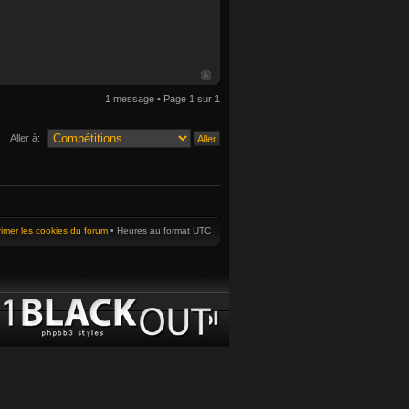
1 message • Page
1
sur
1
Aller à:
imer les cookies du forum
• Heures au format UTC