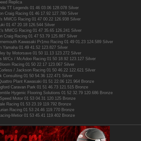
peed Replica
da TT Legends 01 46 03.06 128.078 Silver
n Craig Racing 01 46 17.92 127.780 Silver
t's MMCG Racing 01 47 00.22 126.938 Silver
ki 01 47 20.18 126.544 Silver
t's MMCG Racing 01 47 35.65 126.241 Silver
n Craig Racing 01 47 53.79 125.887 Silver
urnemouth Kawasaki Pr1mo Racing 01 49 01.23 124.589 Silver
n Yamaha 01 49 41.52 123.827 Silver
ley by Motorsave 01 50 11.13 123.272 Silver
s M/Cs / McAdoo Racing 01 50 18.92 123.127 Silver
loom Racing 01 50 22.17 123.067 Silver
orless / Jackson Racing 01 50 46.22 122.621 Silver
 Consulting 01 50 54.36 122.471 Silver
uattro Plant Kawasaki 01 51 22.06 121.964 Bronze
gford Caravan Park 01 51 46.73 121.515 Bronze
tile Hygenic Flooring Solutions 01 52 32.79 120.686 Bronze
 Speed Motor 01 53 04.31 120.125 Bronze
ale Racing 01 53 23.19 119.792 Bronze
urian Racing 01 53 24.46 119.770 Bronze
acing-Metior 01 53 45.41 119.402 Bronze