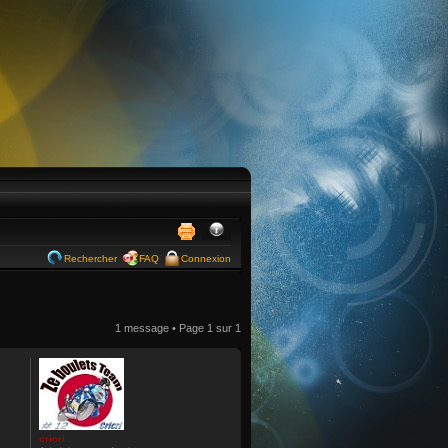
Rechercher
FAQ
Connexion
1 message • Page
1
sur
1
cricri