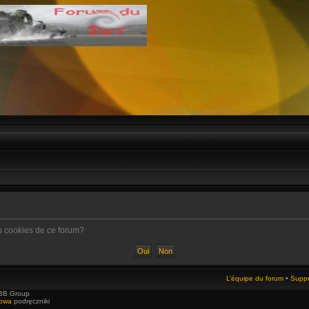
es cookies de ce forum?
L’équipe du forum
•
Suppr
BB Group
towa
podręczniki