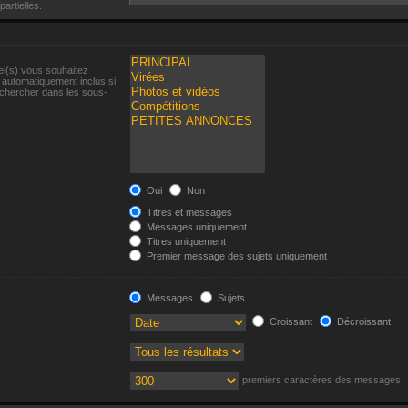
artielles.
el(s) vous souhaitez
 automatiquement inclus si
echercher dans les sous-
Oui
Non
Titres et messages
Messages uniquement
Titres uniquement
Premier message des sujets uniquement
Messages
Sujets
Croissant
Décroissant
premiers caractères des messages